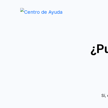
¿P
Sí,